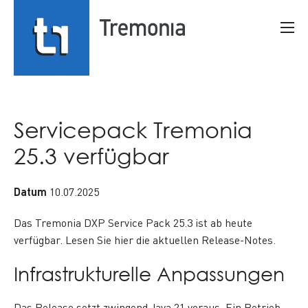
Springe
Inhalt
direkt
Men
Suche
zu:
Servicepack Tremonia
25.3 verfügbar
Datum
10.07.2025
Das Tremonia DXP Service Pack 25.3 ist ab heute
verfügbar. Lesen Sie hier die aktuellen Release-Notes.
Infrastrukturelle Anpassungen
Das Release setzt zwingend Java 21 voraus. Ein Betrieb