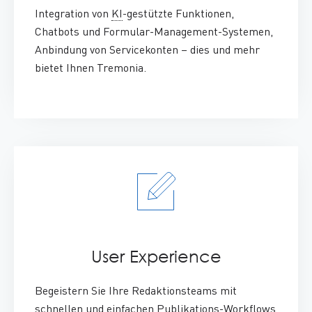
:
Integration von
KI
-
gestützte
Funktionen,
Chatbots
und
F
ormular-Management-Systemen
,
Anbindung von Servicekonten
– dies und mehr
bietet Ihnen Tremonia.
User Experience
:
Begeistern Sie Ihre Redaktionsteams mit
schnellen und einfachen Publikations-
Workflows