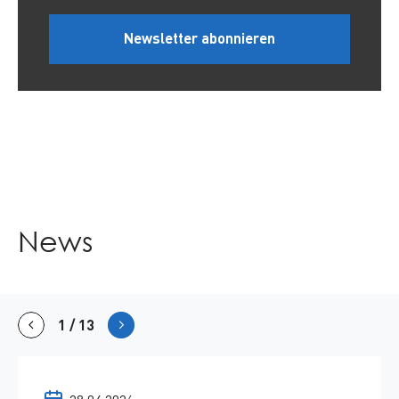
Newsletter abonnieren
News
1
von
/
13